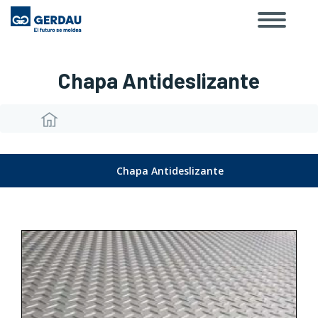
Toggle
Skip
navigat
to
main
content
Chapa Antideslizante
Breadcrumb
Chapa Antideslizante