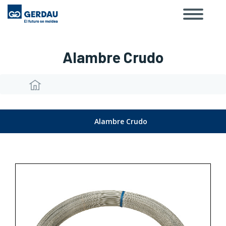
Toggle
Skip
navigat
to
main
content
Alambre Crudo
Breadcrumb
Alambre Crudo